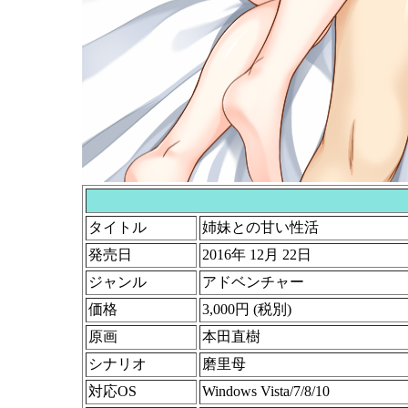
タイトル
姉妹との甘い性活
発売日
2016年 12月 22日
ジャンル
アドベンチャー
価格
3,000円 (税別)
原画
本田直樹
シナリオ
磨里母
対応OS
Windows Vista/7/8/10