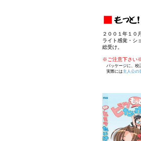
２００１年１０
ライト感覚・シ
総受け。
※ご注意下さい
パッケージに、校正
実際には
主人公の