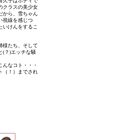
喜久子はボディで
のクラスの美少女
だから、雪ちゃん
い視線を感じつ
たいけんをするこ
姉様たち、そして
(？)エッチな騒
こんなコト・・・
ト（！）までされ