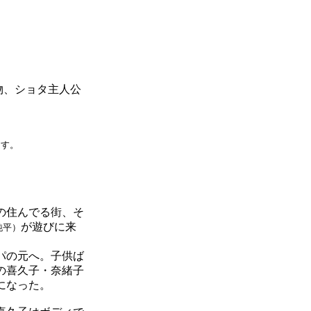
物、ショタ主人公
ます。
の住んでる街、そ
が遊びに来
純平）
パの元へ。子供ば
の喜久子・奈緒子
になった。