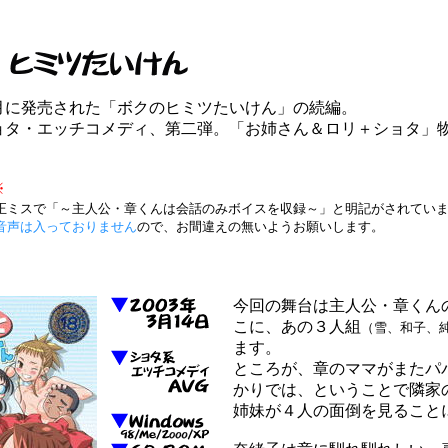
月に発売された「ボクのヒミツたいけん」の続編。
ョタ・エッチコメディ、第二弾。「お姉さん＆ロリ＋ショタ」
※
ミスで「～主人公・章くんは会話のみボイスを収録～」と明記がされてい
音声は入っておりません
ので、お間違えの無いようお願いします。
今回の舞台は主人公・章くん
こに、あの３人組
（雪、和子、
ます。
ところが、章のママがまたパ
かりでは、ということで隣家
姉妹が４人の面倒を見ること